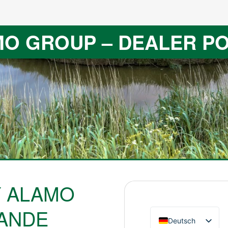
O GROUP – DEALER P
Y ALAMO
LANDE
Deutsch