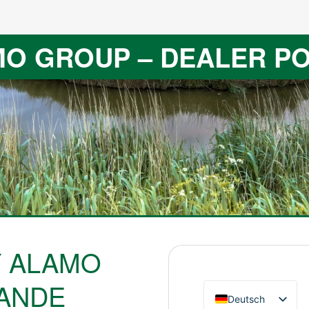
O GROUP – DEALER P
Y ALAMO
LANDE
Deutsch